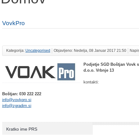
VovkPro
Kategorija:
Uncategorised
Objavljeno: Nedelja, 08 Januar 2017 21:50
Napis
Podjetje SGD Boštjan Vovk s.
d.o.o. Vrbnje 13
kontakti:
Boštjan: 030 222 222
info@vovkpro.si
i
nfo@zgradim.si
Kratko ime PRS