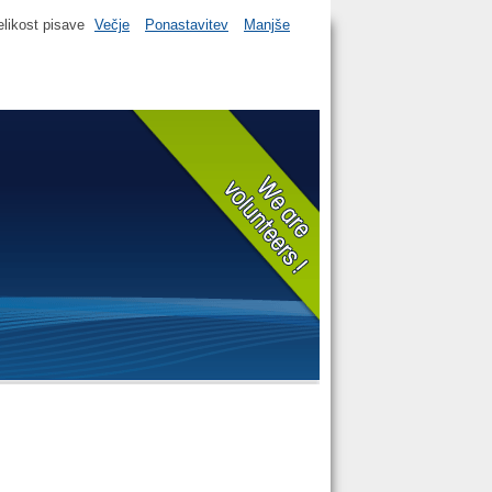
elikost pisave
Večje
Ponastavitev
Manjše